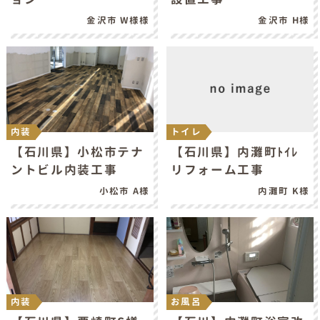
金沢市 W様様
金沢市 H様
内装
トイレ
【石川県】小松市テナ
【石川県】内灘町ﾄｲﾚ
ントビル内装工事
リフォーム工事
小松市 A様
内灘町 K様
内装
お風呂