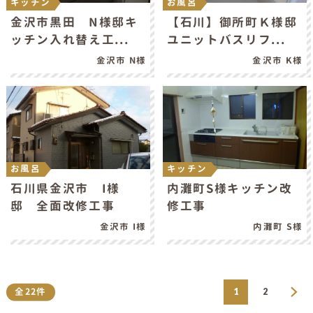
キッチン
お風呂
金沢市黒田 N様邸キ
【石川】御所町Ｋ様邸
ッチン入れ替え工...
ユニットバスリフ...
金沢市 N様
金沢市 K様
お風呂
キッチン
石川県金沢市 I様
内灘町S様キッチン改
邸 全面改修工事
修工事
金沢市 I様
内灘町 S様
全22件
1
2