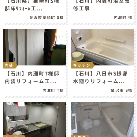
【石川県】粟崎町S様
【石川】内灘町浴室改
邸床ﾘﾌｫｰﾑ工...
修工事
金沢市粟崎町 S様
内灘町 様
内装
キッチン
【石川】内灘町T様邸
【石川】八日市S様邸
内装リフォーム工...
水廻りリフォーム...
内灘町 T様
金沢市 S様