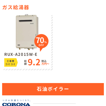
ガス給湯器
70
%
OFF
RUX-A2015W-E
9.2
総
税込
工事費
額
万円〜
コミコミ
石油ボイラー