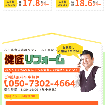
17.8
18.6
総
税込
総
税込
工事費
工事費
額
万円〜
額
万円〜
コミコミ
コミコミ
石川県金沢市のリフォーム工事なら
おうちのお悩みなんでもお気軽にお電話ください！
ご相談無料
年中無休
050-7302-4664
受付時間：8:30-19:00（年中無休）
気軽にメール相談OK！