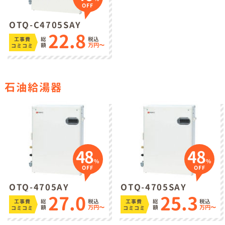
OFF
OTQ-C4705SAY
22.8
総
税込
工事費
額
万円〜
コミコミ
石油給湯器
48
48
%
%
OFF
OFF
OTQ-4705AY
OTQ-4705SAY
27.0
25.3
総
税込
総
税込
工事費
工事費
額
万円〜
額
万円〜
コミコミ
コミコミ