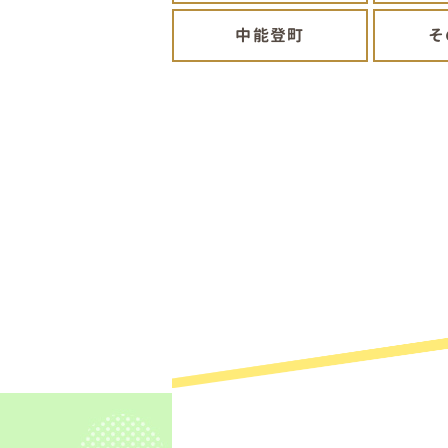
中能登町
そ