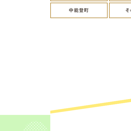
中能登町
そ