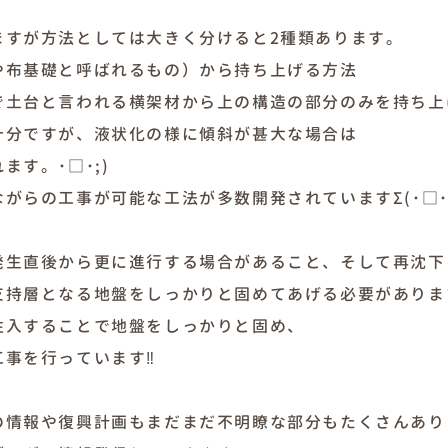
ますが方法としては大きく分けると2種類あります。
や布基礎と呼ばれるもの）から持ち上げる方法
で土台と言われる横架材から上の構造の部分のみを持ち上
十分ですが、液状化の様に傾斜が甚大な場合は
す。･□･;)
がらの工事が可能な工法が多数開発されていますΣ(･□･;
発生直後から更に進行する場合があること、そして再沈下
支持層となる地盤をしっかりと固めてあげる必要がありま
注入することで地盤をしっかりと固め、
工事を行っています‼
の情報や復興計画もまだまだ不明瞭な部分もたくさんあり