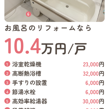
お風呂のリフォームなら
10.4
万円/戸
浴室乾燥機
23,000
円
高断熱浴槽
32,000
円
手すりの設置
6,000
円
節湯水栓
6,000
円
高効率給湯器
30,000
円