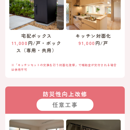
宅配ボックス
キッチン対面化
11,000
円/戸・ボック
91,000
円/戸
ス（専用・共用）
※「キッチンセットの交換を行う対面化改修」で補助金が交付される場合
は併用不可
防災性向上改修
任意工事