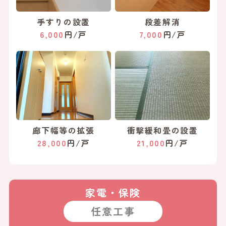
手すりの設置
段差解消
6,000
円/戸
7,000
円/戸
廊下幅等の拡張
衝撃緩和畳の設置
28,000
円/戸
21,000
円/戸
家電・保険
任意工事