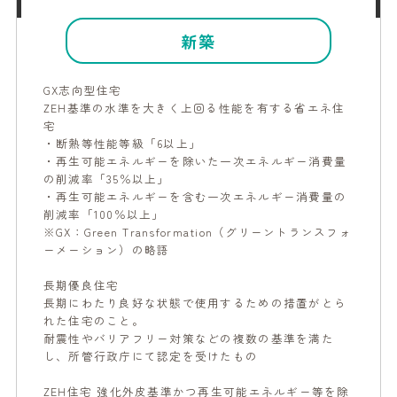
新築
GX志向型住宅
ZEH基準の水準を大きく上回る性能を有する省エネ住
宅
・断熱等性能等級「6以上」
・再生可能エネルギーを除いた一次エネルギー消費量
の削減率「35％以上」
・再生可能エネルギーを含む一次エネルギー消費量の
削減率「100％以上」
※GX：Green Transformation（グリーントランスフォ
ーメーション）の略語
長期優良住宅
長期にわたり良好な状態で使用するための措置がとら
れた住宅のこと。
耐震性やバリアフリー対策などの複数の基準を満た
し、所管行政庁にて認定を受けたもの
ZEH住宅 強化外皮基準かつ再生可能エネルギー等を除