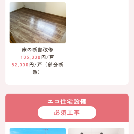
床の断熱改修
105,000
円/戸
52,000
円/戸（部分断
熱）
エコ住宅設備
必須工事