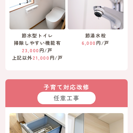
節水型トイレ
節湯水栓
掃除しやすい機能有
6,000
円/戸
23,000
円/戸
上記以外
21,000
円/戸
子育て対応改修
任意工事