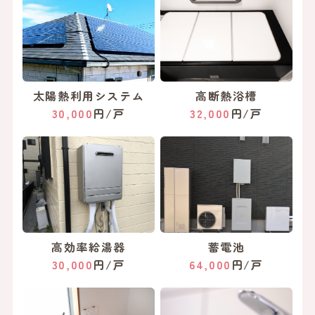
太陽熱利用システム
高断熱浴槽
30,000
円/戸
32,000
円/戸
高効率給湯器
蓄電池
30,000
円/戸
64,000
円/戸