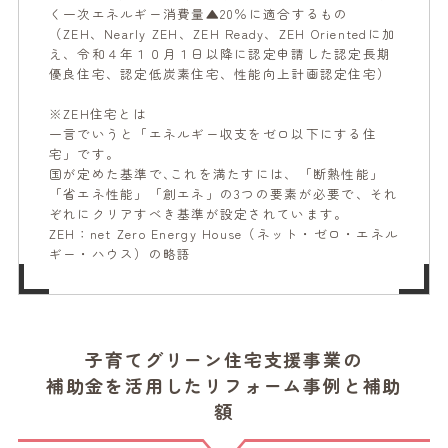
く一次エネルギー消費量▲20％に適合するもの
（ZEH、Nearly ZEH、ZEH Ready、ZEH Orientedに加
え、令和４年１０月１日以降に認定申請した認定長期
優良住宅、認定低炭素住宅、性能向上計画認定住宅）
※ZEH住宅とは
一言でいうと「エネルギー収支をゼロ以下にする住
宅」です。
国が定めた基準で､これを満たすには、「断熱性能」
「省エネ性能」「創エネ」の3つの要素が必要で、それ
ぞれにクリアすべき基準が設定されています。
ZEH：net Zero Energy House（ネット・ゼロ・エネル
ギー・ハウス）の略語
子育てグリーン住宅支援事業の
補助金を活用したリフォーム事例と補助
額