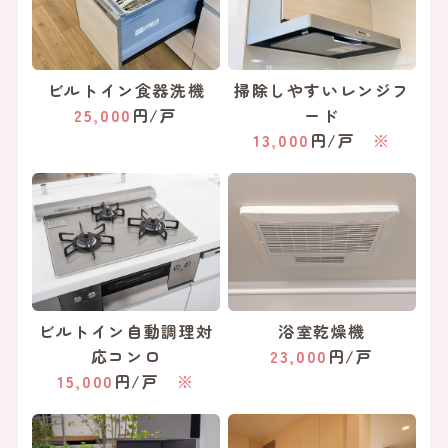
ビルトイン食器洗機
掃除しやすいレンジフ
25,000
円/戸
ード
13,000
円/戸
※
ビルトイン自動調理対
浴室乾燥機
応コンロ
23,000
円/戸
15,000
円/戸
※