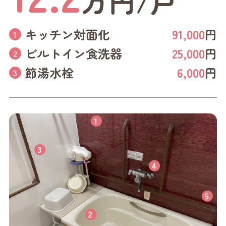
万円/戸
キッチン対面化
91,000
円
ビルトイン食洗器
25,000
円
節湯水栓
6,000
円