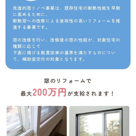
先進的窓リノベ事業は、既存住宅の断熱性能を早期
に高めるために、
断熱窓への改修による速攻性の高いリフォームを推
進する事業です。​
窓の改修を行い、改修後の窓の性能が、対象住宅の
種類に応じて
下表に掲げる熱貫流率の基準を満たすものについ
て、補助金交付の対象となります。​
窓のリフォームで
200万円
最大
が支給されます！