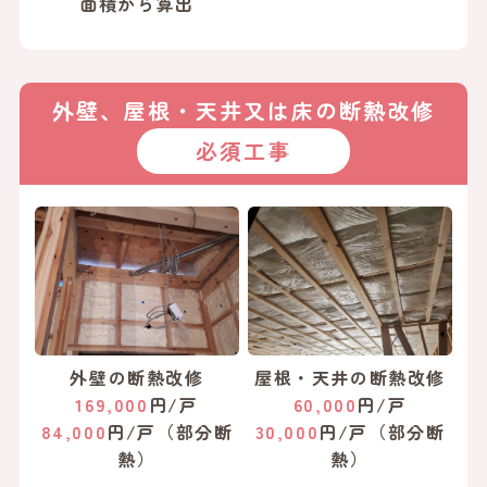
面積から算出
外壁、屋根・天井又は床の断熱改修
必須工事
外壁の断熱改修
屋根・天井の断熱改修
169,000
円/戸
60,000
円/戸
84,000
円/戸（部分断
30,000
円/戸（部分断
熱）
熱）